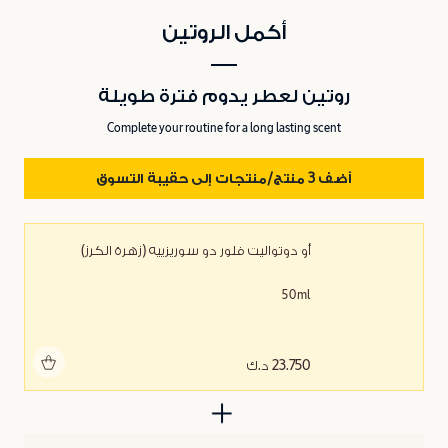
أكمل الروتين
روتين لعطر يدوم فترة طويلة
Complete your routine for a long lasting scent
أضف 3 منتج/منتجات إلى حقيبة التسوق
أو دوتواليت فلور دو سوريزييه (زهرة الكرز)
50ml
أضف للحقيبة
23.750 د.ك