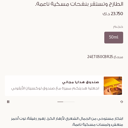
الطازج وتستقر بنفحات مسكية ناعمة.
23.750 د.ك
حجم
50ml
مرجع:
24ET050CBR25
صندوق هدايا مجاني
اجعلوا هديتكم مميزة مع صندوق لوكسيتان الأيقوني
ابتكار مستوحى من الجمال الشعري لأزهار الكرز. زهور رقيقة، توت أحمر
منعش، ولمسات مسكية ناعمة.