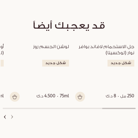
قد يعجبك أيضاً
جل الاستحمام لافاند بوافر 
لوشن الجسم روز
نوار (لوكسيتا)
(ل
شكل جديد
شكل جديد
ش
250 مل
8 د.ك
75ml
4.500 د.ك
ml