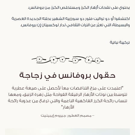
يحتوي على نفحات أزهار الكرز ومستخلص الكرز من بروفانس.
اكتشفوا أو دو تواليت فلور دو سورزييه الشهير بحلته الجديدة العصرية
والبسيطة، التي تعبّر عن التراث الثقافي لدار لوكسيتان إن بروفانس.
تركيبة نباتية
حقول بروفانس في زجاجة
"اعتمدت على مزج التناقضات معاً لأحصل على صيغة عطرية
تتوسط بين نوتات الأزهار الرقيقة الفواحة مثل زهرة الزنبق، ومعها
تنساب رائحة الكرز الفاكهية الناعمة والتي ترفع من عذوبة رائحة
الأزهار"
– مصمم العطور: جيروم إيبينيت