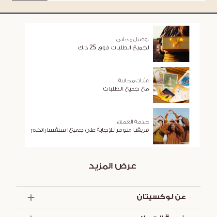
توصيل مجاني
لجميع الطلبات فوق 25 د.ك
عيّنات مجانية
مع جميع الطلبات
خدمة العملاء
فريقنا متوفر للإجابة على جميع استفساراتكم
عرض المزيد
عن لوكسيتان
الذكرى السنوية الخمسون