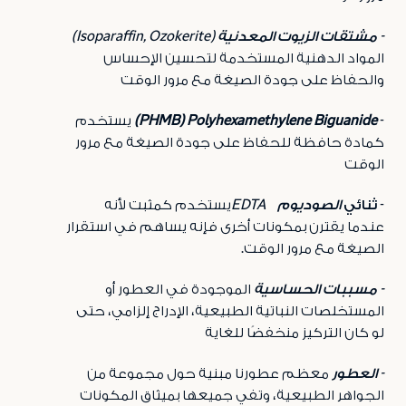
- مشتقات الزيوت المعدنية
(
Isoparaffin, Ozokerite)
المواد الدهنية المستخدمة لتحسين الإحساس
والحفاظ على جودة الصيغة مع مرور الوقت
-
PHMB) Polyhexamethylene Biguanide)
يستخدم
كمادة حافظة للحفاظ على جودة الصيغة مع مرور
الوقت
- ثنائي
الصوديوم
EDTA
يستخدم
كمثبت لأنه
عندما يقترن بمكونات أخرى فإنه يساهم في استقرار
الصيغة مع مرور الوقت
.
- مسببات الحساسية
الموجودة في العطور أو
المستخلصات النباتية الطبيعية، الإدراج إلزامي، حتى
لو كان التركيز منخفضًا للغاية
- العطور
معظم عطورنا مبنية حول مجموعة من
الجواهر الطبيعية، وتفي جميعها بميثاق المكونات