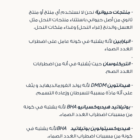
- منتجات حيوانية
نحن لا نستخدم أي منتج أو منتج
ثانوي من أصل حيواني باستثناء منتجات النحل مثل
العسل والدنج (غراء النحل) وغذاء ملكات النحل
.
- البارابين
لأنه يشتبه في كونه عامل على اضطراب
الغدد الصماء
.
- التريكلوسان
حيث يُشتبه في أنه من اضطرابات
الغدد الصم
.
- هيدانتوين
DMDM
لأنه يولد الفورمالديهايد و ينّف
على أنّه
مادّة مسببة للسرطان وإعادة التسمم
.
- بوتيلاتيد هيدروكسيانيو
BHA
لأنه يشتبه في كونه
من مسببات اضطراب الغدد الصماء
.
- هيدروكسيتولوين بوتيلاتيد
BHA
لأنه يشتبه في
كونه من مسببات
اضطراب الغدد الصماء
.