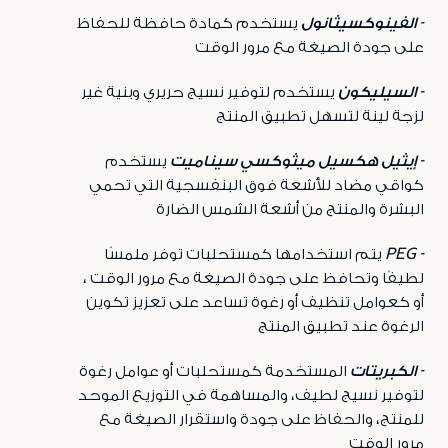
- الفينوكسيثانول
يستخدم كمادة حافظة للحفاظ
على جودة الصيغة مع مرور الوقت
- السيليكون
يستخدم لتوفير نسيج حريري وبنية غير
لزجة لينة لتسهل تطبيق المنتج
- إيثيل هكسيل ميثوكسي سيناميت
يستخدم
كواقي مضاد للأشعة فوق البنفسجية التي تحمي
البشرة والمنتج من أشعة الشمس الضارة
- PEG
يتم استخدامها
كمستحلبات توفر ملمسًا
لطيفًا وتحافظ على جودة الصيغة مع مرور الوقت ،
أو كعوامل تنظيف أو رغوة تساعد على تعزيز تكوين
الرغوة عند تطبيق المنتج
- الكبريتات
المستخدمة كمستحلبات أو عوامل رغوة
لتوفير نسيج لطيف، والمساهمة في التوزيع الموحد
للمنتج، والحفاظ على جودة واستقرار الصيغة مع
مرور الوقت