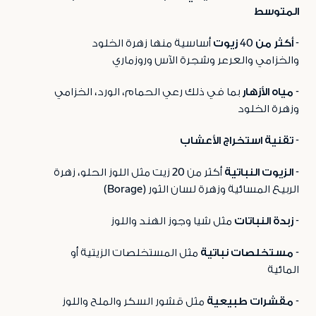
المتوسط
- أكثر من 40 زيوت
أساسية منها زهرة الخلود
والخزامي والعرعر وشجرة الآس وروزماري
- مياه الأزهار
بما في ذلك رعي الحمام، الورد، الخزامي
وزهرة الخلود
- تقنية استخراج الأعشاب
- الزيوت النباتية
أكثر من 20 زيت مثل اللوز الحلو، زهرة
الربيع المسائية وزهرة لسان الثور
(
Borage
)
- زبدة النباتات
مثل شيا وجوز الهند واللوز
- مستخلصات نباتية
مثل المستخلصات الزيتية أو
المائية
- مقشرات طبيعية
مثل قشور السكر والملح واللوز