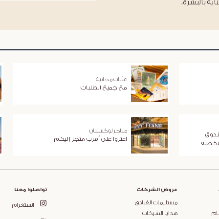
اية بالبشرة.
عيّنات مجانية
مع جميع الطلبات
متاجر لوكسيتان
ندوق
اعثروا على أقرب متجر إليكم
شخصية
عروض الشركات
تواصلوا معنا
مستلزمات الفنادق
انستغرام
ام
هدايا الشركات