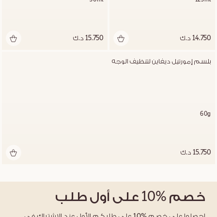
14.750 د.ك
15.750 د.ك
بلسم إمورتيل ديفاين لتنظيف الوجه
60g
15.750 د.ك
خصم
%10
على أول طلب
احصلوا على خصم %10 على طلبكم الأول عند الإشتراك في