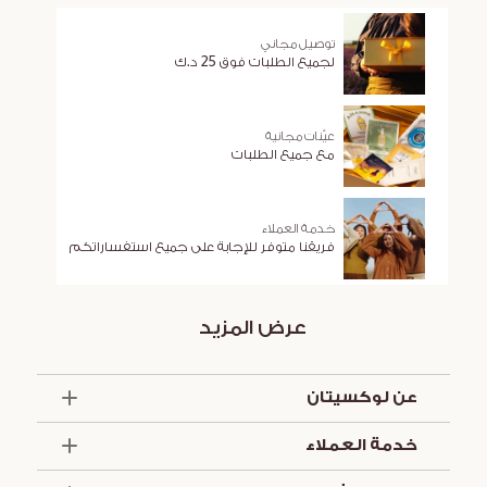
توصيل مجاني
لجميع الطلبات فوق 25 د.ك
عيّنات مجانية
مع جميع الطلبات
خدمة العملاء
فريقنا متوفر للإجابة على جميع استفساراتكم
عرض المزيد
عن لوكسيتان
الذكرى السنوية الخمسون
خدمة العملاء
أساسيات الصيف
تواصل معنا
العروض والخدمات