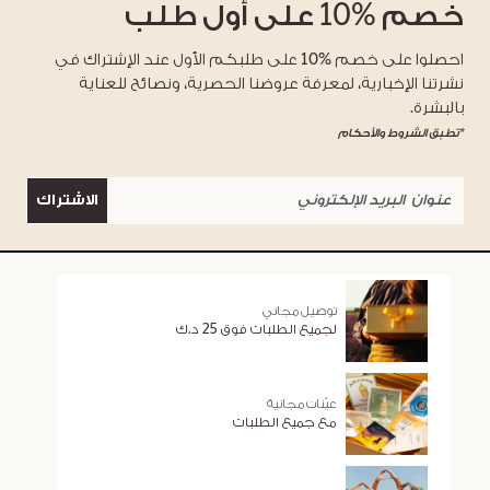
خصم
%10
على أول طلب
احصلوا على خصم %10 على طلبكم الأول عند الإشتراك في
نشرتنا الإخبارية، لمعرفة عروضنا الحصرية، ونصائح للعناية
بالبشرة.
*تطبق الشروط والأحكام
الاشتراك
توصيل مجاني
لجميع الطلبات فوق 25 د.ك
عيّنات مجانية
مع جميع الطلبات