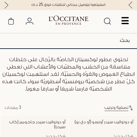
استمتعوا بتوصيل مجاني للطلبات فوق 25 د.ك
☰
تحتوي عطور لوكسيتان الخاصّة بالرّجال على خلطات
متناسقة من الخشب والمطيّبات والأعشاب التي تعطي
انطباع الغموض والقوّة والحسّيّة. لقد استلهمت لوكسيتان
كلّ عطر من شخصيّة بروفنسيّة أسطوريّة سواء كانت هذه
الشخصيّة فارساً شريفاً أو سارقاً مغوياً.
تصفية وترتيب
3 منتجات
أو دوتواليت سيدر أونسو (أو دي بو)
أو دوتواليت سيدر جاجومبر (كاب 
سيدرا)
شكل جديد
شكل جديد