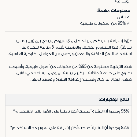
الإشراقة
معلومات مهمة:
✓ نباتي
✓ 95% من المكونات طبيعية
عزّزوا إشراقة بشرتكم من الداخل مع سيروم رين دي بري (رين بلانش
سابقاً). هذا السيروم الخفيف والمرطب يقدم 3 منافع للبشرة عبر
استهداف البقع الداكنة، واللمعان، ويحمي من العوامل الخارجية القاسية.
هذه التركيبة مصنوعة من 95% من مكونات من أصول طبيعية، وأصبحت
تحتوي على خلاصة فائقة التركيز من نيتة المروج، ما يساعد في تقليل
ظهور البقع الداكنة، وتحسين إشراقة البشرة وتوحيد لونها.
نتائج الإختبارات:
93%
وجدوا أن البشرة أصبحت أكثر ترطيباً على الفور بعد الاستخدام*
82%
وجدوا أن البشرة أصبحت أكثر إشراقة على الفور بعد الاستخدام*