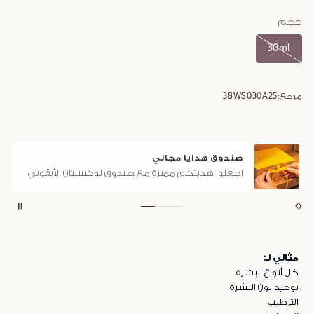
حجم
30ml
مرجع:
38WS030A25
صندوق هدايا مجاني
اجعلوا هديتكم مميزة مع صندوق لوكسيتان الأيقوني
مثالي لـ:
كل أنواع البشرة
توحيد لون البشرة
الترطيب