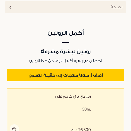
نصيحة
أكمل الروتين
روتين لبشرة مشرقة
احصلي عن بشرة أكثر إشراقاً مع هذا الروتين
أضف 1 منتج/منتجات إلى حقيبة التسوق
رين دي بري كريم غني
50ml
أضف للحقيبة
26.500 د.ك