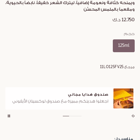
ويمنحه كثافة ونعومة إضافياً، ليترك الشعر خفيفاً، نابضاً بالحيوية،
ومفعماً بالملمس المحسّن
12.750 د.ك
حجم
125ml
مرجع:
11LO125FV25
صندوق هدايا مجاني
اجعلوا هديتكم مميزة مع صندوق لوكسيتان الأيقوني
مناسب لـ: