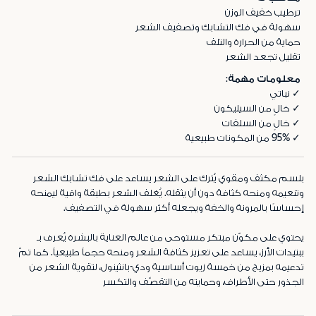
ترطيب خفيف الوزن
سهولة في فك التشابك وتصفيف الشعر
حماية من الحرارة والتلف
تقليل تجعد الشعر
معلومات مهمة:
✓ نباتي
✓ خالٍ من السيليكون
✓ خالٍ من السلفات
✓ 95% من المكونات طبيعية
بلسم مكثف ومقوي يُترك على الشعر يساعد على فك تشابك الشعر
وتنعيمه ومنحه كثافة دون أن يثقله. يُغلف الشعر بطبقة واقية ليمنحه
إحساسًا بالمرونة والخفة ويجعله أكثر سهولة في التصفيف.
يحتوي على مكوّن مبتكر مستوحى من عالم العناية بالبشرة يُعرف بـ
ببتيدات الأرز، يساعد على تعزيز كثافة الشعر ومنحه حجماً طبيعياً. كما تمّ
تدعيمه بمزيج من خمسة زيوت أساسية ودي-بانثينول، لتقوية الشعر من
الجذور حتى الأطراف، وحمايته من التقصّف والتكسر