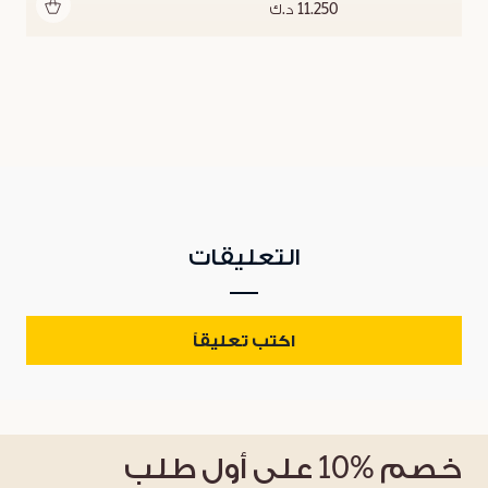
أضف للحقيبة
11.250 د.ك
التعليقات
اكتب تعليقاً
خصم
%10
على أول طلب