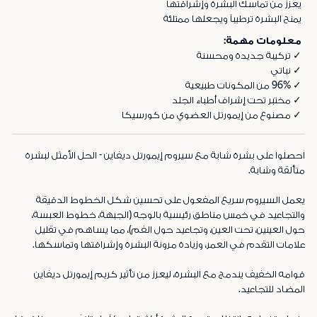
يعزز من تماسك البشرة وإشراقتها
يمنح البشرة ترطيباً ويجعلها ممتلئة
معلومات مهمة:
✓ تركيبة جديدة ومحسنة
✓ نباتي
✓ 96% من المكونات طبيعية
✓ مختبر تحت إشراف أطباء الجلد
✓ مصنوع من إيمورتل العضوي من كورسيكا
احصلوا على بشرة شابة مع سيروم إيمورتل ديفاين - الحل الأمثل لبشرة
متألقة وشابة.
يعمل السيروم سريع المفعول على تحسين شكل الخطوط الدقيقة
والتجاعيد في خمس مناطق رئيسية بالوجه (الجبهة، خطوط العبسة،
حول العينين، تحت العين، وتجاعيد حول الفم)، مما يساهم في تقليل
علامات التقدم في العمر، وزيادة مرونة البشرة وإشراقتها وتماسكها.
قوامه الخفيف يندمج مع البشرة، ليعزز من تأثير كريم إيمورتل ديفاين
المضاد للتجاعيد.