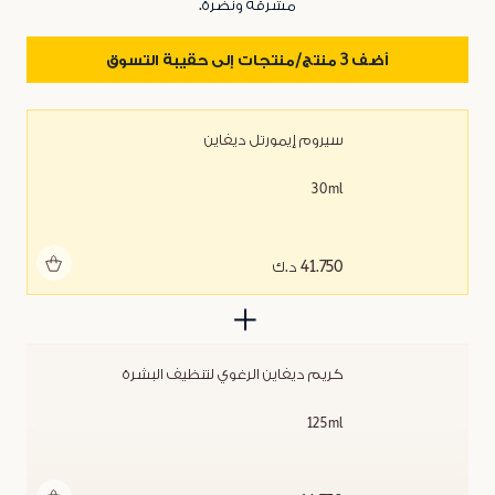
مشرقة ونضرة.
أضف 3 منتج/منتجات إلى حقيبة التسوق
سيروم إيمورتل ديفاين
30ml
أضف للحقيبة
41.750 د.ك
كريم ديفاين الرغوي لتنظيف البشرة
125ml