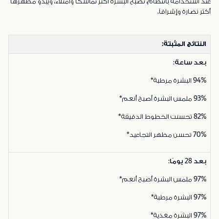
عند استخدامه بانتظام، تصبح البشرة أكثر تماسكاً وامتلاءً، ويبدو مظهرها
أكثر نضارة وإشراقاً.
النتائج المثبتة:
بعد ساعة:
94%
البشرة مرطبة*
93%
ملمس البشرة أصبح أنعم*
82%
تحسنت الخطوط الدقيقة*
70%
تحسن مظهر التجاعيد*
بعد 28 يومًا:
97%
ملمس البشرة أصبح أنعم*
97%
البشرة مرطبة*
97%
البشرة مغذية*