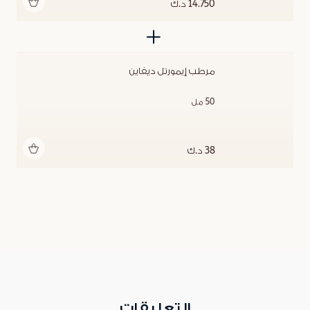
أضف للحقيبة
14.750 د.ك
مرطب إيمورتل ديفاين
50 مل
أضف للحقيبة
38 د.ك
التعليقات