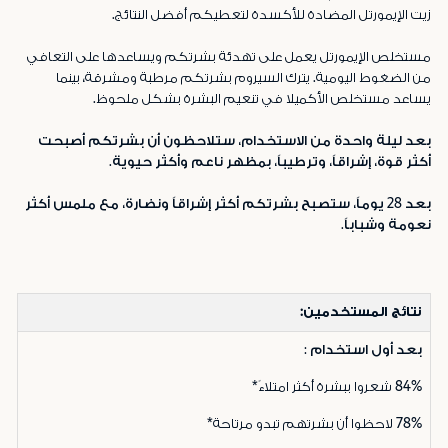
زيت الإيمورتل المضادة للأكسدة لتعطيكم أفضل النتائج.
مستخلص الإيمورتل يعمل على تهدئة بشرتكم ويساعدها على التعافي
من الضغوط اليومية. يترك السيروم بشرتكم مرطبة ومشرقة، بينما
يساعد مستخلص الأكميلا في تنعيم البشرة بشكل ملحوظ.
بعد ليلة واحدة من الاستخدام، ستلاحظون أن بشرتكم أصبحت
أكثر قوة، إشراقاً، وترطيباً، بمظهر ناعم وأكثر حيوية.
بعد 28 يوماً، ستصبح بشرتكم أكثر إشراقاً ونضارة، مع ملمس أكثر
نعومة وشباباً.
نتائج المستخدمين:
بعد أول استخدام :
84%
شعروا ببشرة أكثر امتلاءً*
78%
لاحظوا أن بشرتهم تبدو مرتاحة*