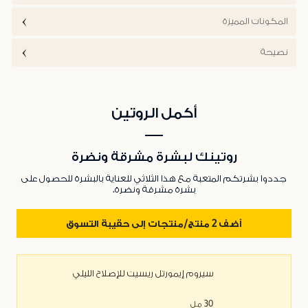
المكونات المميزة
نصيحة
أكمل الروتين
روتينك لبشرة مشرقة ونضرة
جددوا بشرتكم المتعبة مع هذا الثلاثي للعناية بالبشرة للحصول على
بشرة مشرقة ونضرة.
أضف 2 منتج/منتجات إلى حقيبة التسوق
سيروم إيمورتل ريسيت للإصلاح الليلي
30 مل