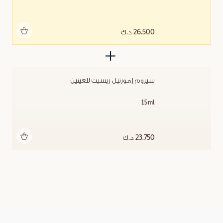
أضف للحقيبة
26.500 د.ك
سيروم إمورتيل ريسيت للعينين
15ml
أضف للحقيبة
23.750 د.ك