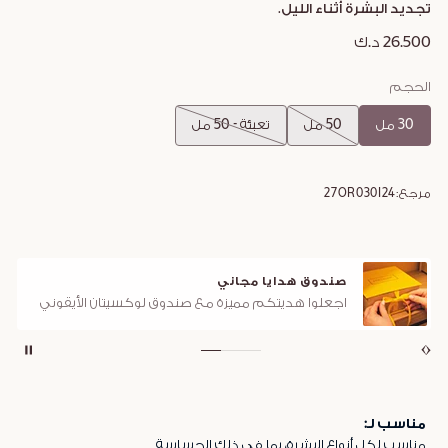
تجديد البشرة أثناء الليل.
26.500 د.ك
الحجم
30 مل
50 مل
تعبئة - 50 مل
مرجع:
27OR030I24
صندوق هدايا مجاني
اجعلوا هديتكم مميزة مع صندوق لوكسيتان الأيقوني
مناسب لـ:
مناسب لكل أنواع البشرة، بما في ذلك الحساسة