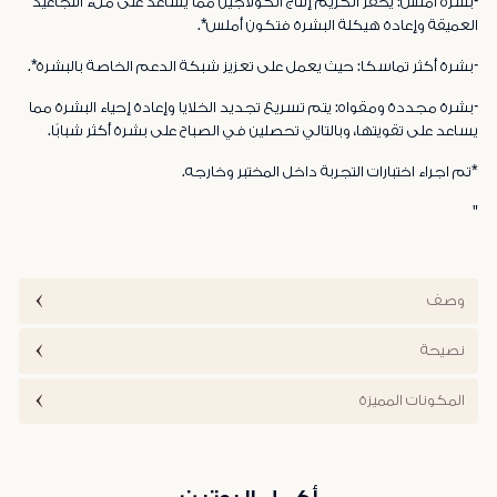
-بشرة أملس: يحفز الكريم إنتاج الكولاجين مما يساعد على ملء التجاعيد
العميقة وإعادة هيكلة البشرة فتكون أملس*.
-بشرة أكثر تماسكا: حيث يعمل على تعزيز شبكة الدعم الخاصة بالبشرة*.
-بشرة مجددة ومقواه: يتم تسريع تجديد الخلايا وإعادة إحياء البشرة مما
يساعد على تقويتها، وبالتالي تحصلين في الصباح على بشرة أكثر شبابًا.
*تم اجراء اختبارات التجربة داخل المختبر وخارجه.
"
وصف
نصيحة
المكونات المميزة