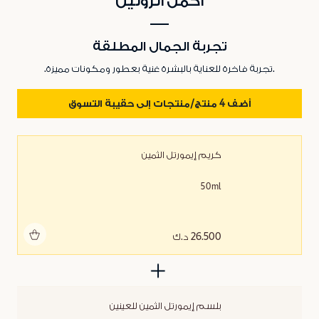
أكمل الروتين
تجربة الجمال المطلقة
.تجربة فاخرة للعناية بالبشرة غنية بعطور ومكونات مميزة.
أضف 4 منتج/منتجات إلى حقيبة التسوق
كريم إيمورتل الثمين
50ml
أضف للحقيبة
26.500 د.ك
بلسم إيمورتل الثمين للعينين