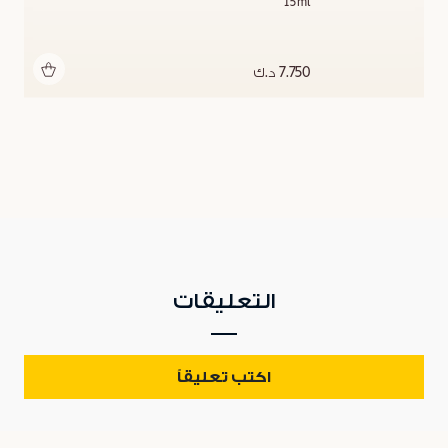
15ml
أضف للحقيبة
7.750 د.ك
التعليقات
اكتب تعليقاً