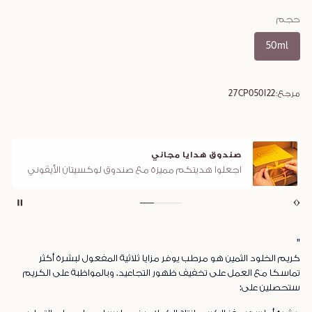
حجم
50ml
مرجع:
27CP050I22
صندوق هدايا مجاني
اجعلوا هديتكم مميزة مع صندوق لوكسيتان الأيقوني
"
كريم الخلود الثمين هو مرطب يوفر مزايا ثلاثية المفعول لبشرة أكثر
تماسكا مع العمل على تخفيف ظهور التجاعيد. وبالمواظبة على الكريم
ستحصلين على: