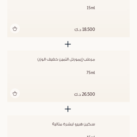
15ml
أضف للحقيبة
18.500 د.ك
مرطب إيمورتل الثمين خفيف الوزن
75ml
أضف للحقيبة
26.500 د.ك
سكين هيرو لبشرة مثالية