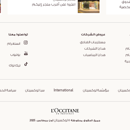
ندوق
اعثروا على أقرب متجر إليكم
شخصية
عروض الشركات
تواصلوا معنا
مستلزمات الفنادق
انستغرام
ام
هدايا الشركات
يوتيوب
ام
هدايا المناسبات
جية
تيك توك
وكسيتان
مؤسّسة لوكسيتان
International
سبا لوكسيتان
سياسة الخ
لوكسيتان
جميع الحقوق محفوظة ©
أون بروفانس، 2025