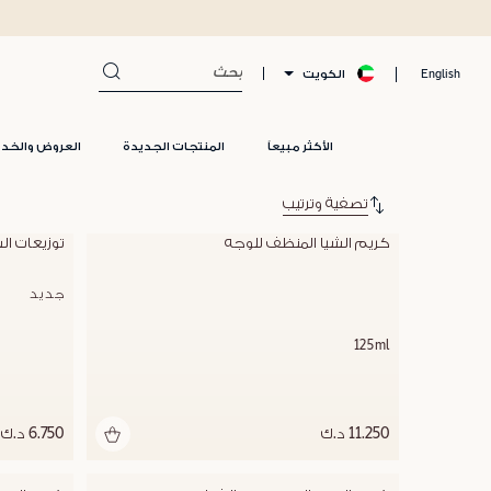
الكويت
English
الأكثر مبيعاً
المنتجات الجديدة
العروض والخد
تصفية وترتيب
كريم الشيا المنظف للوجه
توزيعات ال
جديد
125ml
11.250 د.ك
6.750 د.ك