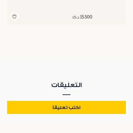
أضف للحقيبة
15.500 د.ك
التعليقات
اكتب تعليقاً