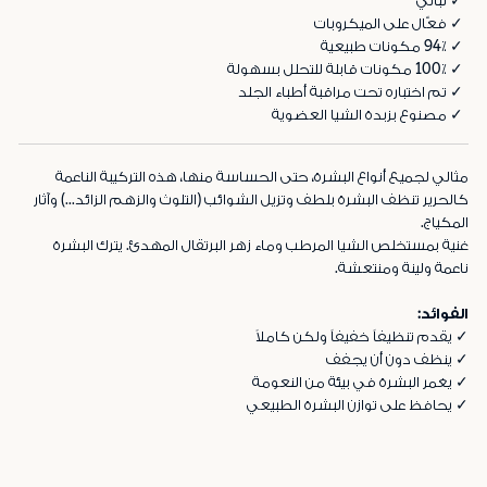
✓ نباتي
✓ فعّال على الميكروبات
✓ 94٪ مكونات طبيعية
✓ 100٪ مكونات قابلة للتحلل بسهولة
✓ تم اختباره تحت مراقبة أطباء الجلد
✓ مصنوع بزبدة الشيا العضوية
مثالي لجميع أنواع البشرة، حتى الحساسة منها، هذه التركيبة الناعمة
كالحرير تنظف البشرة بلطف وتزيل الشوائب (التلوث والزهم الزائد...) وآثار
المكياج.
غنية بمستخلص الشيا المرطب وماء زهر البرتقال المهدئ. يترك البشرة
ناعمة ولينة ومنتعشة.
الفوائد:
✓ يقدم تنظيفاً خفيفاً ولكن كاملاً
✓ ينظف دون أن يجفف
✓ يغمر البشرة في بيئة من النعومة
✓ يحافظ على توازن البشرة الطبيعي