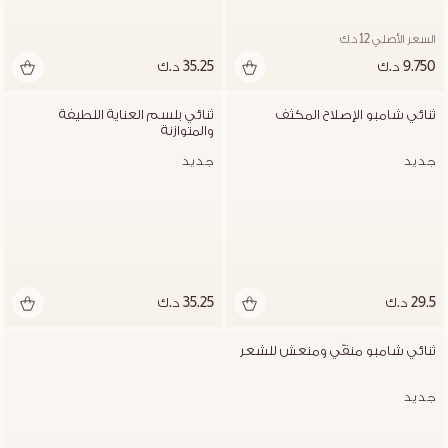
السعر الأصلي 12 د.ك
9.750 د.ك
35.25 د.ك
ثنائي شامبو الإصلاح المكثف
ثنائي بلسم العناية اللطيفة 
والمتوازنة
جديد
جديد
29.5 د.ك
35.25 د.ك
غير متوفر
ثنائي شامبو منقّي ومنعش للشعر
جديد