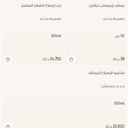
مرطب إيمورتل ديفاين
زيت إصلاح الشعر المتضرر
تصميم جديد
تصميم جديد
50 مل
100ml
38 د.ك
14.750 د.ك
شامبو الإصلاح المكثف
جديد ومحسّن
500ml
15.500 د.ك