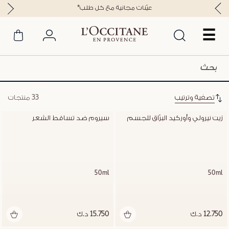
*عيّنات مجانية مع كل طلب
☰
تصفية وترتيب
33 منتجات
زيت نيرولي وأوركيد البرّاق للجسم
سيروم ضد تساقط الشعر
50ml
50ml
12.750 د.ك
15.750 د.ك