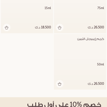
15ml
75ml
26.500 د.ك
18.500 د.ك
كريم إيمورتل الثمين
50ml
26.500 د.ك
خصم
%10
على أول طلب