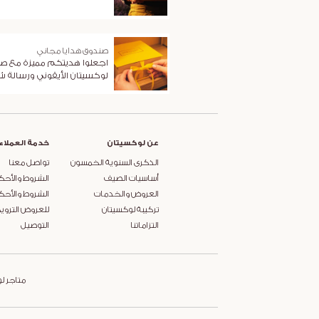
صندوق هدايا مجاني
اجعلوا هديتكم مميزة مع ص
لوكسيتان الأيقوني ورسالة 
عن لوكسيتان
خدمة العملاء
الذكرى السنوية الخمسون
تواصل معنا
أساسيات الصيف
الشروط والأحك
العروض والخدمات
الشروط والأحك
تركيبة لوكسيتان
للعروض التروي
التزاماتنا
التوصيل
متاجر ل