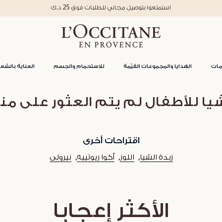
استمتعوا بتوصيل مجاني للطلبات فوق 25 د.ك
مات
الهدايا والمجموعات القيّمة
للاستحمام والجسم
العناية بالشعر
يا للأطفال لم يتم العثور على من
اقتراحات أخرى
زبدة الشيا
اللوز
أكوا ريوتييه
نيرولي
الأكثر إعجابا