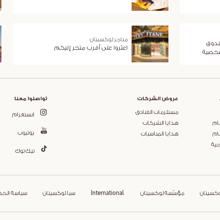
متاجر لوكسيتان
ندوق
اعثروا على أقرب متجر إليكم
شخصية
عروض الشركات
تواصلوا معنا
مستلزمات الفنادق
انستغرام
ام
هدايا الشركات
يوتيوب
ام
هدايا المناسبات
جية
تيك توك
وكسيتان
مؤسّسة لوكسيتان
International
سبا لوكسيتان
سياسة الخ