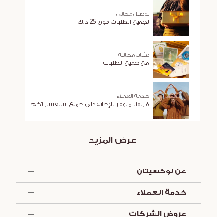
توصيل مجاني
لجميع الطلبات فوق 25 د.ك
عيّنات مجانية
مع جميع الطلبات
خدمة العملاء
فريقنا متوفر للإجابة على جميع استفساراتكم
عرض المزيد
عن لوكسيتان
الذكرى السنوية الخمسون
خدمة العملاء
أساسيات الصيف
تواصل معنا
العروض والخدمات
عروض الشركات