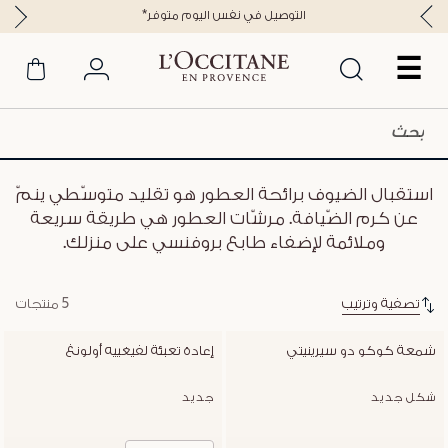
*التوصيل في نفس اليوم متوفر
☰
استقبال الضيوف برائحة العطور هو تقليد متوسّطي ينمّ
عن كرم الضّيافة. مرشّات العطور هي طريقة سريعة
وملائمة لإضفاء طابع بروفنسي على منزلك.
تصفية وترتيب
5 منتجات
شمعة كوكو دو سيرينيتي
إعادة تعبئة لفيغييه أولونغ
شكل جديد
جديد