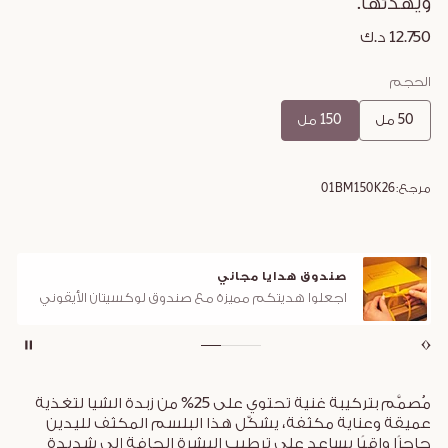
ويهدّئها.
12.750 د.ك
الحجم
50 مل
150 مل
مرجع:
01BM150K26
صندوق هدايا مجاني
اجعلوا هديتكم مميزة مع صندوق لوكسيتان الأيقوني
مُصمَّم بتركيبة غنية تحتوي على 25% من زبدة الشيا لتغذية
عميقة وعناية مكثفة، يشكّل هذا البلسم المكثف لليدين
حاجزًا واقيًا يساعد على ترطيب البشرة الجافة إلى شديدة