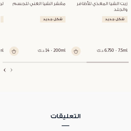
زيت الشيا المغذي للأظافر 
مقشر الشيا الغني للجسم
لو
والجلد
شكل جديد
شكل جديد
ش
7.5ml
6.750 د.ك
200ml
14 د.ك
ml
التعليقات