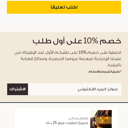
اكتب تعليقاً
خصم
%10
على أول طلب
احصلوا على خصم %10 على طلبكم الأول عند الإشتراك في
نشرتنا الإخبارية، لمعرفة عروضنا الحصرية، ونصائح للعناية
بالبشرة.
*تطبق الشروط والأحكام
الاشتراك
توصيل مجاني
لجميع الطلبات فوق 25 د.ك