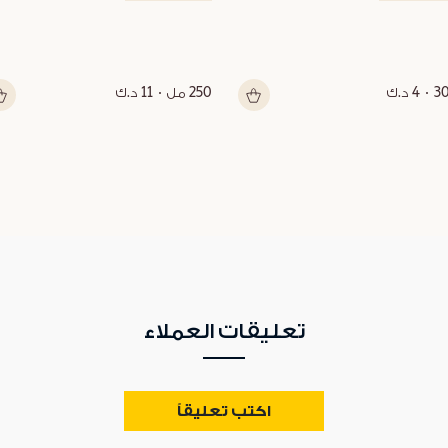
3
4 د.ك
250 مل
11 د.ك
تعليقات العملاء
اكتب تعليقاً