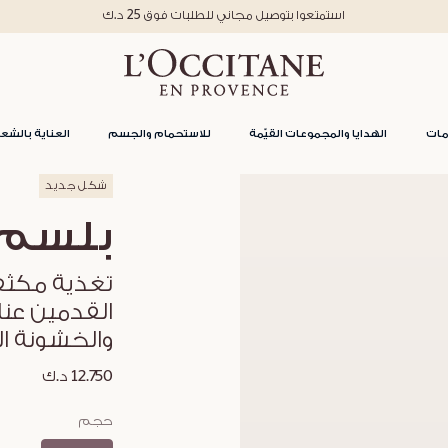
استمتعوا بتوصيل مجاني للطلبات فوق 25 د.ك
مات
الهدايا والمجموعات القيّمة
للاستحمام والجسم
العناية بالشعر
شكل جديد
بلسم 
القدمين عنا
والخشونة ا
12.750 د.ك
حجم