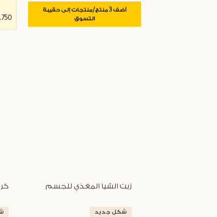
أضف 3 منتج/منتجات إلى حقيبة
12.750 
التسوق
زيت الشيا المغذي للجسم
كري
شكل جديد
ش