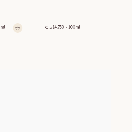
100ml
14.750 د.ك
0ml