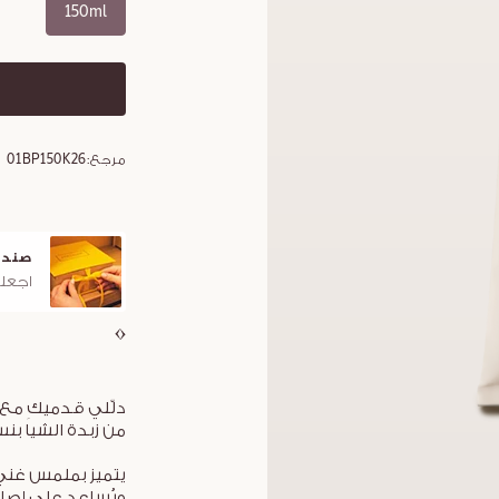
150ml
مرجع:
01BP150K26
صندوق هدايا مجاني
اجعلوا هديتكم مميزة مع صندوق لوكسيتان الأيقوني
دلّلي قدميكِ مع 
من زبدة الشيا بنسبة 
يتميز بملمس غني
ويُساعد على إصلا