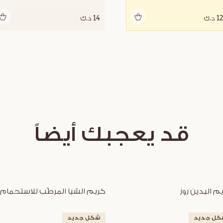
أضف للحقيبة
أضف للحقيبة
د.ك
14 د.ك
قد يعجبك أيضاً
م اليدين روز
كريم الشيا المرطّب للاستحمام
كل جديد
شكل جديد