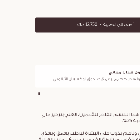
أضف الى الحقيبة
12.750 د.ك
توصيل مجاني
لجميع الطلبات فوق 25 د.ك
هذا البلسم الفاخر للقدمين، الغني بتركيز عالٍ
25%.
 وناعم يذوب على البشرة ليرطب بعمق ويغذي
ح جفاف وخشونة القدمين، ويحوّل روتين العناية