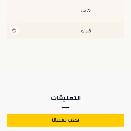
75 مل
أضف للحقيبة
8 د.ك
التعليقات
اكتب تعليقاً