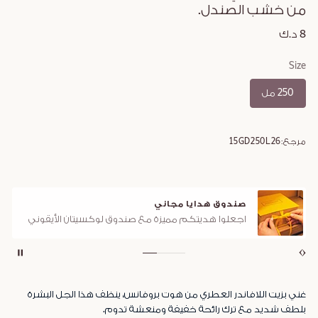
من خشب الصندل.
8 د.ك
Size
250 مل
مرجع:
15GD250L26
صندوق هدايا مجاني
اجعلوا هديتكم مميزة مع صندوق لوكسيتان الأيقوني
غني بزيت اللافاندر العطري من هوت بروفانس، ينظف هذا الجل البشرة
بلطف شديد مع ترك رائحة خفيفة ومنعشة تدوم.