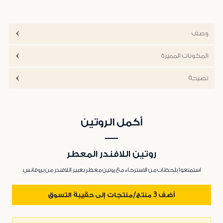
وصف
المكونات المميزة
نصيحة
أكمل الروتين
روتين اللافندر المعطر
استمتعوا بلحظات من الاسترخاء مع روتين معطر بعبير اللافندر من بروفانس.
أضف 3 منتج/منتجات إلى حقيبة التسوق