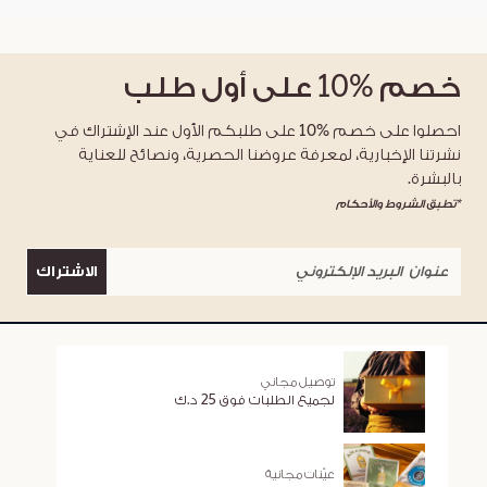
خصم
%10
على أول طلب
احصلوا على خصم %10 على طلبكم الأول عند الإشتراك في
نشرتنا الإخبارية، لمعرفة عروضنا الحصرية، ونصائح للعناية
بالبشرة.
*تطبق الشروط والأحكام
الاشتراك
توصيل مجاني
لجميع الطلبات فوق 25 د.ك
عيّنات مجانية