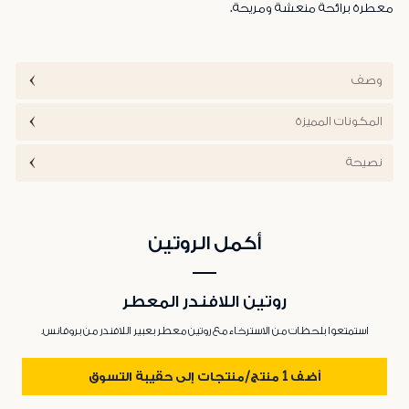
معطرة برائحة منعشة ومريحة.
وصف
المكونات المميزة
نصيحة
أكمل الروتين
روتين اللافندر المعطر
استمتعوا بلحظات من الاسترخاء مع روتين معطر بعبير اللافندر من بروفانس.
أضف 1 منتج/منتجات إلى حقيبة التسوق