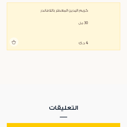
كريم اليدين المعطر باللافاندر
30 مل
أضف للحقيبة
4 د.ك
التعليقات