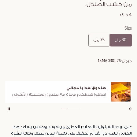
من خشب الصندل.
4 د.ك
Size
30 مل
75 مل
مرجع:
15MA030L26
صندوق هدايا مجاني
اجعلوا هديتكم مميزة مع صندوق لوكسيتان الأيقوني
غني بزبدة الشيا وزيت اللافاندر العطري من هوت بروفانس، يساعد هذا
الكريم الناعم ذو القوام الخفيف على تغذية اليدين بلطف ويترك البشرة