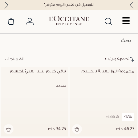
*التوصيل في نفس اليوم متوفر
☰
تصفية وترتيب
23 منتجات
مجموعة اللوز للعناية بالجسم
ثنائي كريم الشيا الغنيّ للجسم
جديد
-17%
55.75 د.ك
46.27 د.ك
34.25 د.ك