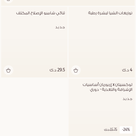
توزيعات الشيا لبشرة رطبة
ثنائي شامبو الإصلاح المكثف
جديد
4 د.ك
29.5 د.ك
لوكسيتان x إربوريان أساسيات 
الإشراقة والتغذية - دوري
جديد
-24%
15.75 د.ك