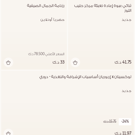
ثنائي عبوة إعادة تعبئة مركز حليب 
رزنامة الجمال الصيفية
اللوز
جديد
حصرياً أونلاين
السعر الأصلي 78.500 د.ك
41.75 د.ك
33 د.ك
لوكسيتان x إربوريان أساسيات الإشراقة والتغذية - دوري
جديد
-24%
15.75 د.ك
11.97 د.ك