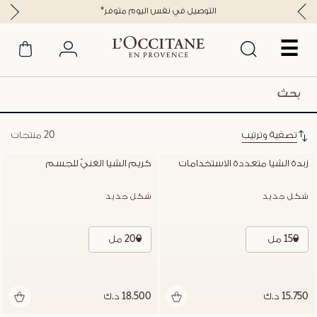
*التوصيل في نفس اليوم متوفر
☰
تصفية وترتيب
20 منتجات
زبدة الشيا متعددة الاستخدامات
كريم الشيا الغنيّ للجسم
شكل جديد
شكل جديد
150 مل
200 مل
15.750 د.ك
18.500 د.ك