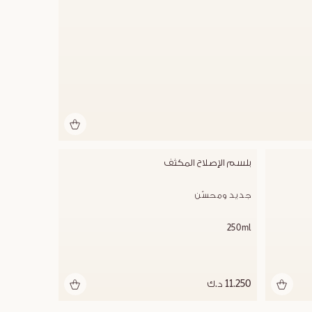
بلسم الإصلاح المكثف
جديد ومحسّن
250ml
11.250 د.ك