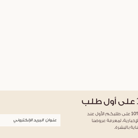
على أول طلب
احصلوا على خصم %10 على طلبكم الأول عند
لإخبارية، لمعرفة عروضنا
اية بالبشرة.