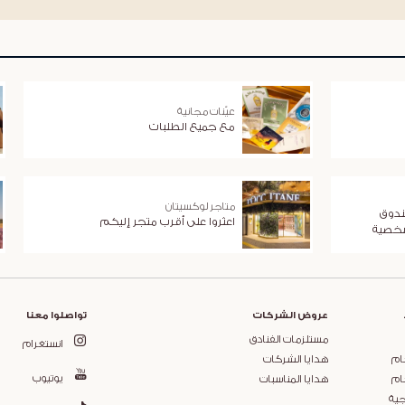
عيّنات مجانية
مع جميع الطلبات
متاجر لوكسيتان
ندوق
اعثروا على أقرب متجر إليكم
شخصية
عروض الشركات
تواصلوا معنا
مستلزمات الفنادق
انستغرام
ام
هدايا الشركات
يوتيوب
ام
هدايا المناسبات
جية