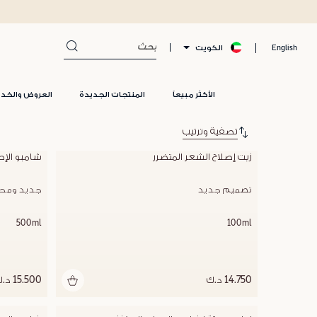
الكويت
English
الأكثر مبيعاً
المنتجات الجديدة
العروض والخد
تصفية وترتيب
زيت إصلاح الشعر المتضرر
شامبو الإص
تصميم جديد
جديد ومحس
500ml
100ml
14.750 د.ك
15.500 د.ك