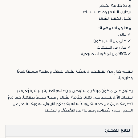
زيادة كثافة الشعر
ترطيب الشعر وفك التشابك
تقليل تكسر الشعر
معلومات مهمة:
✓ نباتي
✓ خالٍ من السيليكون
✓ خالٍ من السلفات
✓ 95% من المكونات طبيعية
بلسم خالٍ من السيليكون، يرطّب الشعر بلطف ويمنحه ملمسًا ناعمًا
وطبيعيًا.
يحتوي على مكوّن مبتكر مستوحى من عالم العناية بالبشرة يُعرف بـ
ببتيدات الأرز، يساعد على تعزيز كثافة الشعر ومنحه حجماً طبيعياً. كما تمّ
تدعيمه بمزيج من خمسة زيوت أساسية ودي-بانثينول، لتقوية الشعر من
الجذور حتى الأطراف، وحمايته من التقصّف والتكسر
نتائج الاختبار: