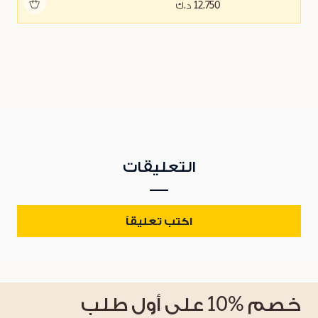
أضف للحقيبة
12.750 د.ك
التعليقات
اكتب تعليقاً
خصم
%10
على أول طلب