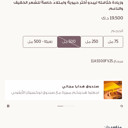
وزيادة كثافته ليبدو أكثر حيوية وامتلاءً، خاصةً للشعر الخفيف
والناعم.
19.500 د.ك
الحجم
75 مل
250 مل
500 مل
تعبئة - 500 مل
مرجع:
11AS500FV25
صندوق هدايا مجاني
اجعلوا هديتكم مميزة مع صندوق لوكسيتان الأيقوني
مناسب لـ: