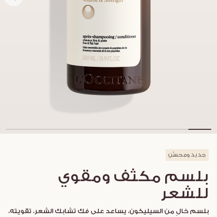
جديد ومحسّن
بلسم مكثف ومقوي
للشعر
بلسم خالٍ من السيليكون، يساعد على فك تشابك الشعر، تقويته،