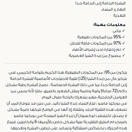
البشرة الجافة إلى الجافة جداً
النهار و المساء
التغذية
معلومات مهمة:
✓ نباتي
✓ 95% من المكونات طبيعية
✓ 97% من المكونات قابلة للتحلل
✓ تم إختباره تحت إشراف الأطباء
✓ مصنوع من زبدة الشيا العضوية
يتكون من 95٪ من المكونات الطبيعية، هذا الكريم بقوامه الكريمي، غني
بتركيز عالٍ من زبدة الشيا (25٪) لتلبية الاحتياجات الأساسية للبشرة الجافة
إلى الجافة جدًا، بما في ذلك البشرة الحساسة . تصبح البشرة رطبة بشكل
دائم (72 ساعة) ولينة وناعمة ويقل الشعور بالضيق. نظرًا لأنه يحمي من
العوامل الخارجية، فهو يشعرك بالراحة طوال اليوم.
في بوركينا فاسو ، تنتج النساء زبدة الشيا باليد. في حين قد يتوقع المرء أن
تضعف هذه التقنية الجلد وتتلفه، إلا أنها في الواقع تتركها ناعمة بشكل
لا يصدق. اكتشفت لوكسيتان أن زبدة الشيا المنتجة في بوركينا فاسو
باستخدام الطرق التقليدية غنية بشكل خاص بالأوميغا 6 والكاريتين. تتمتع
هذه الجزيئات بخصائص استثنائية وتساعد على ترطيب البشرة وتغذيتها