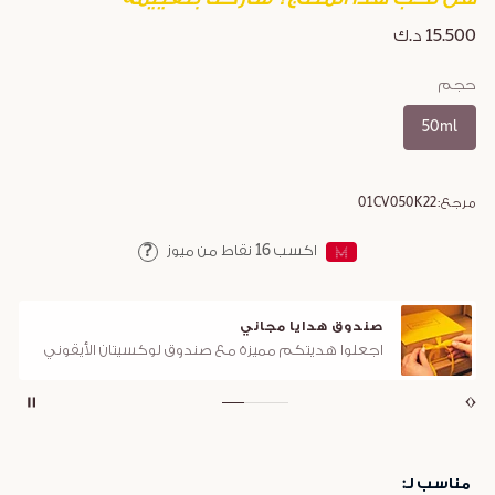
15.500 د.ك
حجم
50ml
مرجع:
01CV050K22
اكسب
16
نقاط من ميوز
Help
صندوق هدايا مجاني
اجعلوا هديتكم مميزة مع صندوق لوكسيتان الأيقوني
مناسب لـ: