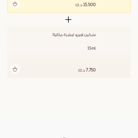
أضف للحقيبة
15.500 د.ك
سكين هيرو لبشرة مثالية
15ml
أضف للحقيبة
7.750 د.ك