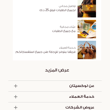
توصيل مجاني
لجميع الطلبات فوق 25 د.ك
عيّنات مجانية
مع جميع الطلبات
خدمة العملاء
فريقنا متوفر للإجابة على جميع استفساراتكم
عرض المزيد
عن لوكسيتان
الذكرى السنوية الخمسون
خدمة العملاء
أساسيات الصيف
تواصل معنا
العروض والخدمات
عروض الشركات