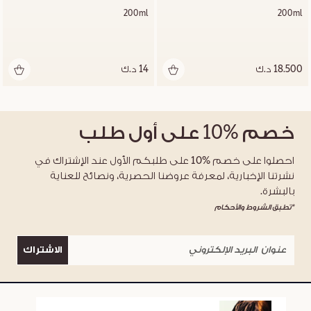
200ml
200ml
18.500 د.ك
14 د.ك
خصم
%10
على أول طلب
احصلوا على خصم %10 على طلبكم الأول عند الإشتراك في
نشرتنا الإخبارية، لمعرفة عروضنا الحصرية، ونصائح للعناية
بالبشرة.
*تطبق الشروط والأحكام
الاشتراك