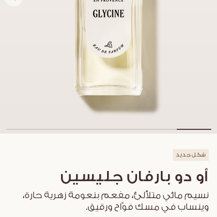
شكل جديد
أو دو بارفان جليسين
نسيم مائي متلألئ، مفعم بنعومة زهرية حارة،
وينساب في مسك فوّاح ورقيق.