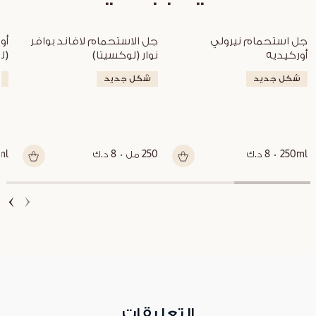
جل استحمام نيرولي 
جل الاستحمام لافاند بوافر 
أوركيديه
نوار (لوكسيتا)
(ل
شكل جديد
شكل جديد
ش
250ml
8 د.ك
250 مل
8 د.ك
ml
التعليقات