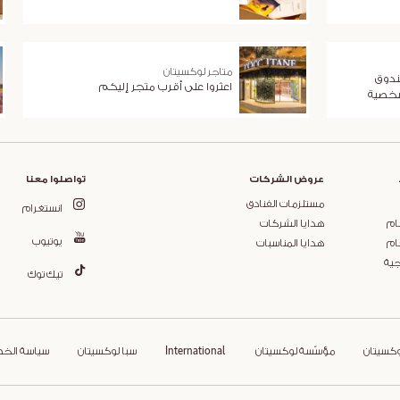
متاجر لوكسيتان
ندوق
اعثروا على أقرب متجر إليكم
شخصية
عروض الشركات
تواصلوا معنا
مستلزمات الفنادق
انستغرام
ام
هدايا الشركات
يوتيوب
ام
هدايا المناسبات
جية
تيك توك
وكسيتان
مؤسّسة لوكسيتان
International
سبا لوكسيتان
سياسة الخ