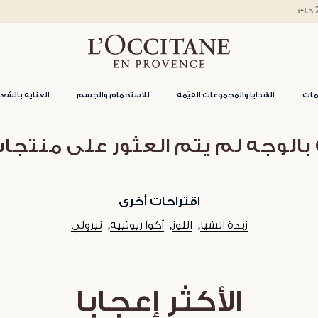
استمتعوا بتوصيل مجاني للطلبات فوق 25 د.ك
مات
الهدايا والمجموعات القيّمة
للاستحمام والجسم
العناية بالشعر
 بالوجه لم يتم العثور على منتجا
اقتراحات أخرى
زبدة الشيا
اللوز
أكوا ريوتييه
نيرولي
الأكثر إعجابا