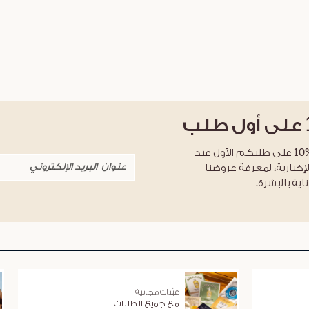
على أول طلب
احصلوا على خصم %10 على طلبكم الأول عند
لإخبارية، لمعرفة عروضنا
اية بالبشرة.
عيّنات مجانية
مع جميع الطلبات