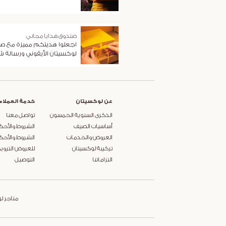
صندوق هدايا مجاني
اجعلوا هديتكم مميزة مع ص
لوكسيتان الأيقوني ورسالة 
عن لوكسيتان
خدمة العملاء
الذكرى السنوية الخمسون
تواصل معنا
أساسيات الصيف
الشروط والأحك
العروض والخدمات
الشروط والأحك
تركيبة لوكسيتان
للعروض التروي
التزاماتنا
التوصيل
متاجر ل